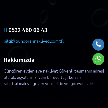
icon
0532 460 66 43
bilgi@gungorennakliyeci.com.tR
Hakkımızda
Güngören evden eve nakliyat Güvenli taşımanın adresi
olarak, eşyalarınızı yeni bir eve taşırken sizi
rahatlatmak ve güven vermek bizim görevimizdir.