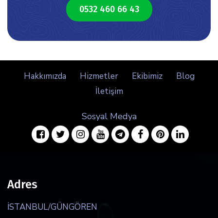
icon
0532 460 66 43
Hakkımızda
Hizmetler
Ekibimiz
Blog
İletişim
Sosyal Medya
facebook
twitter
instagram
youtube
telegram
facebook
pinterest
linkedin
Adres
İSTANBUL/GÜNGÖREN